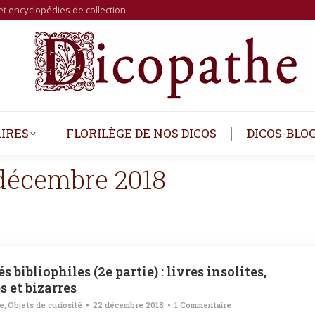
et encyclopédies de collection
IRES
FLORILÈGE DE NOS DICOS
DICOS-BLO
décembre 2018
s bibliophiles (2e partie) : livres insolites,
 et bizarres
re
,
Objets de curiosité
22 décembre 2018
1 Commentaire