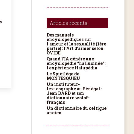
ns
Articles récents
Des manuels
encyclopédiques sur
l’amour et la sexualité (1ère
partie) : l’Art d’aimer selon
OVIDE
Quand l’IA génère une
encyclopédie “hallucinée” :
l’expérience Halupédia
Le Spicilège de
MONTESQUIEU
Un instituteur-
lexicographe au Sénégal :
Jean DARD et son
dictionnaire wolof-
français
Un dictionnaire du celtique
ancien