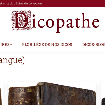
et encyclopédies de collection
IRES
FLORILÈGE DE NOS DICOS
DICOS-BLO
langue)