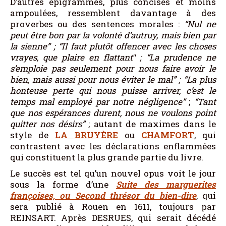
D’autres épigrammes, plus concises et moins
ampoulées, ressemblent davantage à des
proverbes ou des sentences morales :
“Nul ne
peut être bon par la volonté d’autruy, mais bien par
la sienne” ; “Il faut plutôt offencer avec les choses
vrayes, que plaire en flattant
ʺ
; “La prudence ne
s’emploie pas seulement pour nous faire avoir le
bien, mais aussi pour nous éviter le mal” ; “La plus
honteuse perte qui nous puisse arriver, c’est le
temps mal employé par notre négligence”
;
“Tant
que nos espérances durent, nous ne voulons point
quitter nos désirs”
; autant de maximes dans le
style de
LA BRUYÈRE
ou
CHAMFORT
, qui
contrastent avec les déclarations enflammées
qui constituent la plus grande partie du livre.
Le succès est tel qu’un nouvel opus voit le jour
sous la forme d’une
Suite des marguerites
françoises, ou Second thrésor du bien-dire
, qui
sera publié à Rouen en 1611, toujours par
REINSART. Après DESRUES, qui serait décédé