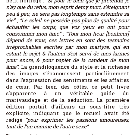
petit florilège :
“Si pour le bien que je prétends, je
n’ay que du refus, mon esprit demy mort, s’éteignant
peu à peu, ne sera pas longtemps sans esteindre sa
vie” ; “Le soleil ne possède pas plus de qualité pour
échauffer les corps, que vos yeux en ont pour
consommer mon âme” ; “Tout mon heur [bonheur]
dépend de vous, ces lettres en sont des tesmoins
irréprochables escrites par mon martyre, qui en
estant le sujet & l’auteur s’est servi de mes larmes
pour encre, & pour papier de la candeur de mon
âme”.
La grandiloquence du style et la richesse
des images s’épanouissent particulièrement
dans l’expression des sentiments et les affaires
de cœur. Par bien des côtés, ce petit livre
s’apparente à un véritable guide du
marivaudage et de la séduction. La première
édition portait d’ailleurs un sous-titre très
explicite, indiquant que le recueil avait été
rédigé
“pour exprimer les passions amoureuses,
tant de l’un comme de l’autre sexe”
.