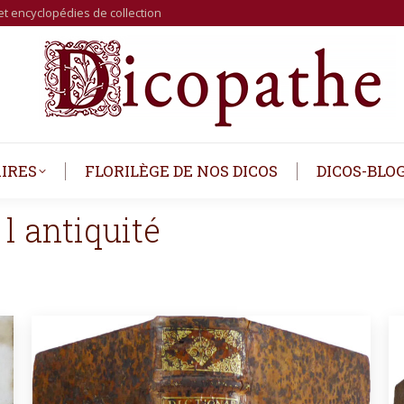
et encyclopédies de collection
IRES
FLORILÈGE DE NOS DICOS
DICOS-BLO
 l antiquité