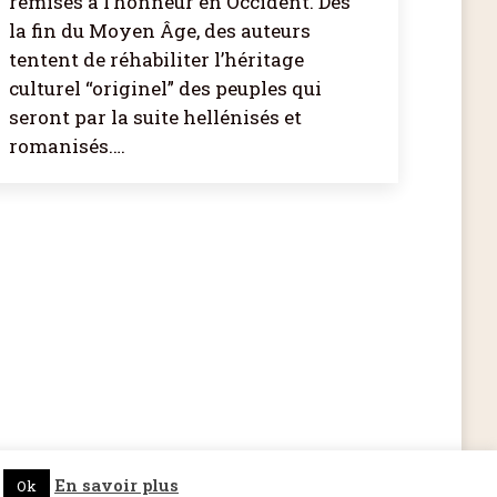
remises à l’honneur en Occident. Dès
la fin du Moyen Âge, des auteurs
tentent de réhabiliter l’héritage
culturel “originel” des peuples qui
seront par la suite hellénisés et
romanisés.…
ffût des actualités de Dicopathe -
Abonnez-vous !
En savoir plus
Ok