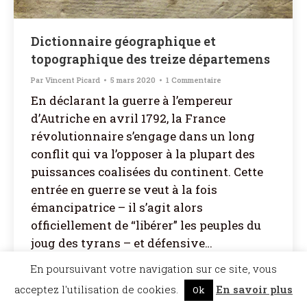
Dictionnaire géographique et
topographique des treize départemens
Par
Vincent Picard
5 mars 2020
1 Commentaire
En déclarant la guerre à l’empereur
d’Autriche en avril 1792, la France
révolutionnaire s’engage dans un long
conflit qui va l’opposer à la plupart des
puissances coalisées du continent. Cette
entrée en guerre se veut à la fois
émancipatrice – il s’agit alors
officiellement de “libérer” les peuples du
joug des tyrans – et défensive…
En poursuivant votre navigation sur ce site, vous
acceptez l'utilisation de cookies.
En savoir plus
Ok
©Dicopathe - Tous droits réservés -
Mentions légales
- Réalisation :
Bel et Bien