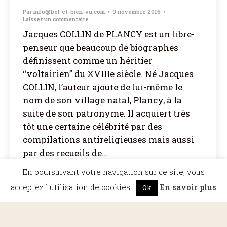
Par
info@bel-et-bien-vu.com
9 novembre 2016
Laisser un commentaire
Jacques COLLIN de PLANCY est un libre-
penseur que beaucoup de biographes
définissent comme un héritier
“voltairien” du XVIIIe siècle. Né Jacques
COLLIN, l’auteur ajoute de lui-même le
nom de son village natal, Plancy, à la
suite de son patronyme. Il acquiert très
tôt une certaine célébrité par des
compilations antireligieuses mais aussi
par des recueils de…
En poursuivant votre navigation sur ce site, vous
acceptez l'utilisation de cookies.
En savoir plus
Ok
©Dicopathe - Tous droits réservés -
Mentions légales
- Réalisation :
Bel et Bien
Vu
Restez à l'affût des actualités de Dicopathe -
Abonnez-vous !