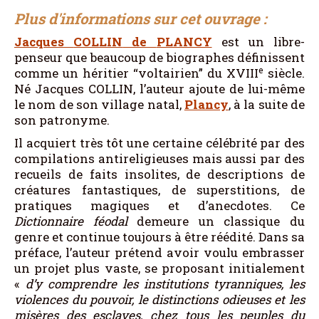
Plus d'informations sur cet ouvrage :
Jacques
COLLIN
de
PLANCY
est un libre-
penseur que beaucoup de biographes définissent
e
comme un héritier “voltairien” du XVIII
siècle.
Né Jacques COLLIN, l’auteur ajoute de lui-même
le nom de son village natal,
Plancy
, à la suite de
son patronyme.
Il acquiert très tôt une certaine célébrité par des
compilations antireligieuses mais aussi par des
recueils de faits insolites, de descriptions de
créatures fantastiques, de superstitions, de
pratiques magiques et d’anecdotes. Ce
Dictionnaire féodal
demeure un classique du
genre et continue toujours à être réédité. Dans sa
préface, l’auteur prétend avoir voulu embrasser
un projet plus vaste, se proposant initialement
«
d’y comprendre les institutions tyranniques, les
violences du pouvoir, le distinctions odieuses et les
misères des esclaves, chez tous les peuples du