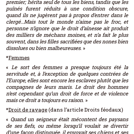
premier; hérita seul de tous les biens, tandis que les
puînés furent réduits à une condition obscure,
quand ils ne jugèrent pas à propos d’entrer dans le
clergé…Mais tout le monde n’aime pas le froc, et
personne n’ignore que le droit d’aînesse ait produit
des milliers de méchans moines, et n’a fait le plus
souvent, dans les filles sacrifiées que des nones bien
dissolues ou bien malheureuses
. »
*
Femmes
«
Le sort des femmes a presque toujours été la
servitude et, à l’exception de quelques contrées de
l’Europe, elles sont encore les esclaves plutôt que les
compagnes de leurs maris. Le droit des hommes
n’est cependant qu’un droit de force et de violence
mais ce droit a toujours eu raison
. »
*
Droit de ravage
(dans l’article Droits féodaux)
«
Quand un seigneur était mécontent des paysans
de ses fiefs, ou même lorsqu’il voulait se divertir
d’une façon distinguée, il envoyait ses chiens et ses