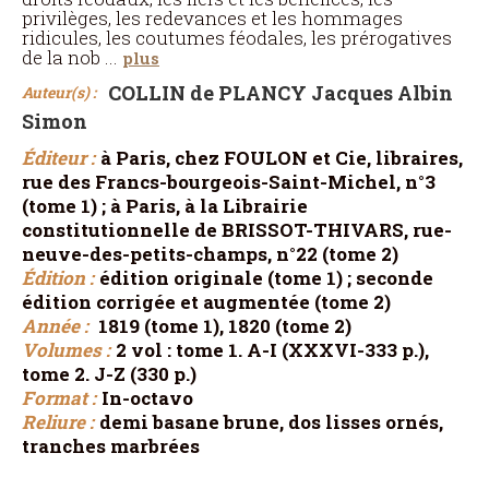
privilèges, les redevances et les hommages
ridicules, les coutumes féodales, les prérogatives
de la nob
...
plus
COLLIN de PLANCY Jacques Albin
Auteur(s) :
Simon
Éditeur :
à Paris, chez FOULON et Cie, libraires,
rue des Francs-bourgeois-Saint-Michel, n°3
(tome 1) ; à Paris, à la Librairie
constitutionnelle de BRISSOT-THIVARS, rue-
neuve-des-petits-champs, n°22 (tome 2)
Édition :
édition originale (tome 1) ; seconde
édition corrigée et augmentée (tome 2)
Année :
1819 (tome 1), 1820 (tome 2)
Volumes :
2 vol : tome 1. A-I (XXXVI-333 p.),
tome 2. J-Z (330 p.)
Format :
In-octavo
Reliure :
demi basane brune, dos lisses ornés,
tranches marbrées