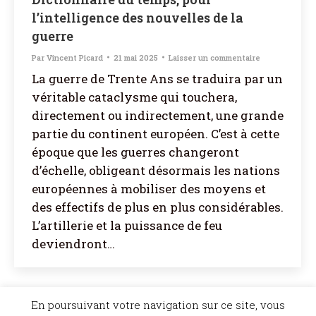
l’intelligence des nouvelles de la
guerre
Par
Vincent Picard
21 mai 2025
Laisser un commentaire
La guerre de Trente Ans se traduira par un
véritable cataclysme qui touchera,
directement ou indirectement, une grande
partie du continent européen. C’est à cette
époque que les guerres changeront
d’échelle, obligeant désormais les nations
européennes à mobiliser des moyens et
des effectifs de plus en plus considérables.
L’artillerie et la puissance de feu
deviendront…
©Dicopathe - Tous droits réservés -
Mentions légales
- Réalisation :
Bel et Bien
En poursuivant votre navigation sur ce site, vous
Vu