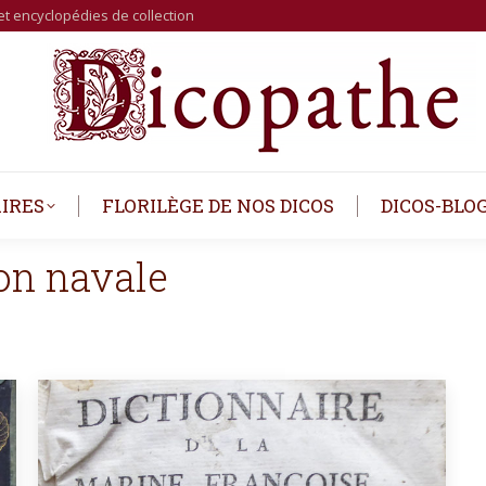
et encyclopédies de collection
IRES
FLORILÈGE DE NOS DICOS
DICOS-BLO
on navale