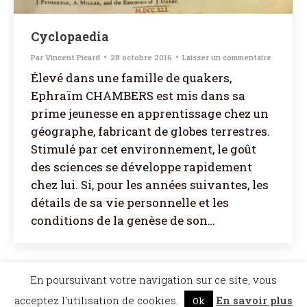
Cyclopaedia
Par
Vincent Picard
28 octobre 2016
Laisser un commentaire
Élevé dans une famille de quakers,
Ephraïm CHAMBERS est mis dans sa
prime jeunesse en apprentissage chez un
géographe, fabricant de globes terrestres.
Stimulé par cet environnement, le goût
des sciences se développe rapidement
chez lui. Si, pour les années suivantes, les
détails de sa vie personnelle et les
conditions de la genèse de son…
©Dicopathe - Tous droits réservés -
Mentions légales
- Réalisation :
Bel et Bien
En poursuivant votre navigation sur ce site, vous
Vu
Restez à l'affût des actualités de Dicopathe -
acceptez l'utilisation de cookies.
En savoir plus
Ok
Abonnez-vous !