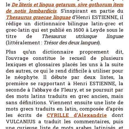
le
De literis et lingua getarum, sive gothorum item
de notis lombardicis
. S’inspirant en partie du
Thesaurus graecae linguae
d’Henri ESTIENNE, il
rédige un dictionnaire bilingue latin-grec et
grec-latin qui est publié en 1600 à Leyde sous le
titre de
Thesaurus utriusque linguae
(littéralement :
Trésor des deux langues
).
Plus qu’un dictionnaire proprement dit,
l’ouvrage constitue le recueil de plusieurs
lexiques et glossaires placés les uns à la suite
des autres, ce qui le rend difficile à utiliser pour
le néophyte. Il débute par deux listes, la
première se rapportant à Henri ESTIENNE, la
seconde à l’abbaye de Fleury, et se poursuit par
des mots latins traduits en grec ancien, mais
sans définitions. Viennent ensuite une liste de
mots grecs traduits en latin, composée d’après
les écrits de
CYRILLE d’Alexandrie
dont
VULCANIUS a traduit les commentaires, puis
une curieuse liste de mots arabes latinisés, et