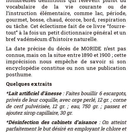
nombreuses définitions qui relèvent plutôt du
vocabulaire de la vie courante ou de
l’instruction élémentaire, comme lac, période,
gourmet, bosse, chaud, écorce, bord, respiration
ou tâche. Cet éclectisme fait de ce livre “fourre-
tout” à la fois un petit dictionnaire général et un
bref vadémécum d’histoire naturelle.
La date précise du décès de MORIDE n’est pas
connue, mais on la situe entre 1890 et 1900 ; cette
imprécision nous empêche de savoir si son
encyclopédie constitue ou non une publication
posthume.
Quelques extraits
*Lait artificiel d’ânesse
: Faites bouillir 6 escargots,
privés de leur coquille, avec orge perlé, 12 gr. ; corne
de cerf pulvérisée, 12 gr. ; eau, 750 gr. ; passez et
ajoutez sirop capillaire, 30 gr.
*Désinfection des cabinets d’aisance
: On atteint
parfaitement le but désiré en employant le chlore et