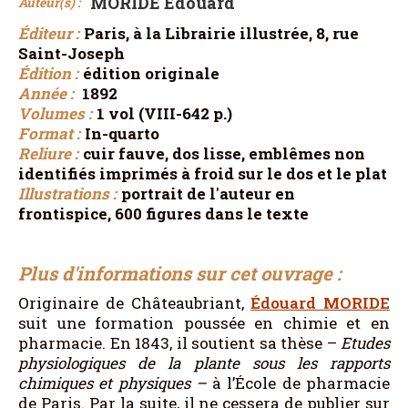
MORIDE Édouard
Auteur(s) :
Éditeur :
Paris, à la Librairie illustrée, 8, rue
Saint-Joseph
Édition :
édition originale
Année :
1892
Volumes :
1 vol (VIII-642 p.)
Format :
In-quarto
Reliure :
cuir fauve, dos lisse, emblêmes non
identifiés imprimés à froid sur le dos et le plat
Illustrations :
portrait de l'auteur en
frontispice, 600 figures dans le texte
Plus d'informations sur cet ouvrage :
Originaire de Châteaubriant,
Édouard MORIDE
suit une formation poussée en chimie et en
pharmacie. En 1843, il soutient sa thèse –
Etudes
physiologiques de la plante sous les rapports
chimiques et physiques –
à l’École de pharmacie
de Paris. Par la suite, il ne cessera de publier sur