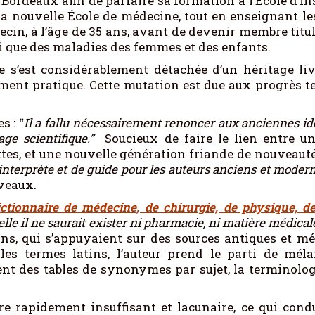
r Bordeaux afin de parfaire sa formation à l’École d’in
 la nouvelle École de médecine, tout en enseignant l
médecin, à l’âge de 35 ans, avant de devenir membre t
si que des maladies des femmes et des enfants.
e s’est considérablement détachée d’un héritage l
ment pratique. Cette mutation est due aux progrès t
 : “
Il a fallu nécessairement renoncer aux anciennes idée
ge scientifique.”
Soucieux de faire le lien entre u
iettes, et une nouvelle génération friande de nouvea
’interprète et de guide pour les auteurs anciens et moder
uveaux.
tionnaire de médecine, de chirurgie, de physique, de 
lle il ne saurait exister ni pharmacie, ni matière médical
s, qui s’appuyaient sur des sources antiques et mé
ur les termes latins, l’auteur prend le parti de m
ent des tables de synonymes par sujet, la terminolo
re rapidement insuffisant et lacunaire, ce qui con