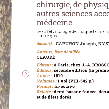
chirurgie, de physiq
autres sciences acce
médecine
avec l'étymologie de chaque terme ; su
l'autre grec
CAPURON Joseph, NYST
Auteur(s) :
Auteurs, liste détaillée :
CHAUDÉ
Éditeur :
à Paris, chez J.-A. BROSSO
Édition :
seconde édition (la premiè
Année :
1810
Volumes :
1 vol (VIII-542 p.)
Format :
In-octavo
Reliure :
demi-basane foncée, dos à
et de filets dorés