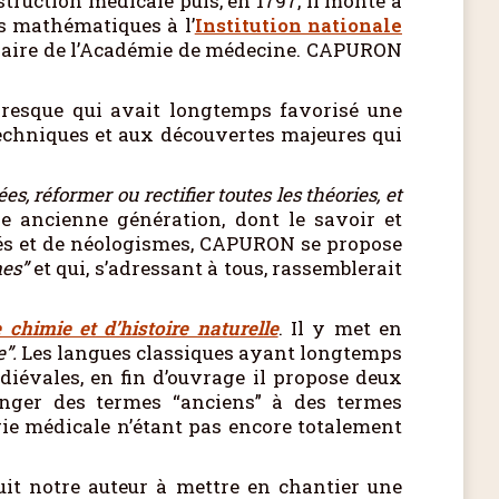
struction médicale puis, en 1797, il monte à
es mathématiques à l’
Institution nationale
itulaire de l’Académie de médecine. CAPURON
ivresque qui avait longtemps favorisé une
echniques et aux découvertes majeures qui
s, réformer ou rectifier toutes les théories, et
ne ancienne génération, dont le savoir et
utés et de néologismes, CAPURON se propose
nes”
et qui, s’adressant à tous, rassemblerait
chimie et d’histoire naturelle
. Il y met en
e”.
Les langues classiques ayant longtemps
diévales, en fin d’ouvrage il propose deux
élanger des termes “anciens” à des termes
gie médicale n’étant pas encore totalement
duit notre auteur à mettre en chantier une