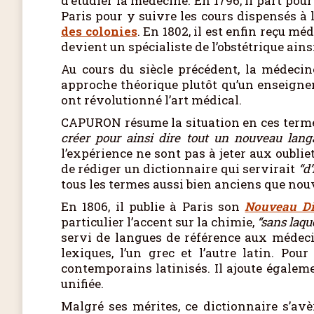
d’étudier la médecine. En 1796, il part pou
Paris pour y suivre les cours dispensés à
des colonies
. En 1802, il est enfin reçu 
devient un spécialiste de l’obstétrique ain
Au cours du siècle précédent, la médecin
approche théorique plutôt qu’un enseigne
ont révolutionné l’art médical.
CAPURON résume la situation en ces termes
créer pour ainsi dire tout un nouveau langa
l’expérience ne sont pas à jeter aux oubl
de rédiger un dictionnaire qui servirait
“d
tous les termes aussi bien anciens que no
En 1806, il publie à Paris son
Nouveau Dic
particulier l’accent sur la chimie,
“sans laque
servi de langues de référence aux médecin
lexiques, l’un grec et l’autre latin. Po
contemporains latinisés. Il ajoute égalem
unifiée.
Malgré ses mérites, ce dictionnaire s’avè