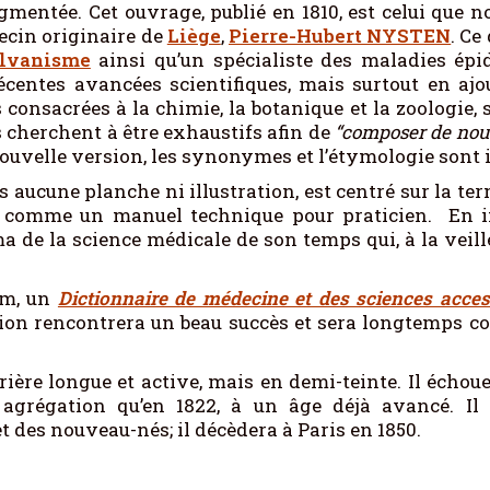
gmentée. Cet ouvrage, publié en 1810, est celui que no
ecin originaire de
Liège
,
Pierre-Hubert NYSTEN
. Ce
lvanisme
ainsi qu’un spécialiste des maladies épi
 récentes avancées scientifiques, mais surtout en a
consacrées à la chimie, la botanique et la zoologie, s
rs cherchent à être exhaustifs afin de
“composer de nouv
 nouvelle version, les synonymes et l’étymologie sont
s aucune planche ni illustration, est centré sur la te
 comme un manuel technique pour praticien. En in
a de la science médicale de son temps qui, à la veil
om, un
Dictionnaire de médecine et des sciences acces
dition rencontrera un beau succès et sera longtemps 
ère longue et active, mais en demi-teinte. Il échoue
agrégation qu’en 1822, à un âge déjà avancé. Il 
 des nouveau-nés; il décèdera à Paris en 1850.