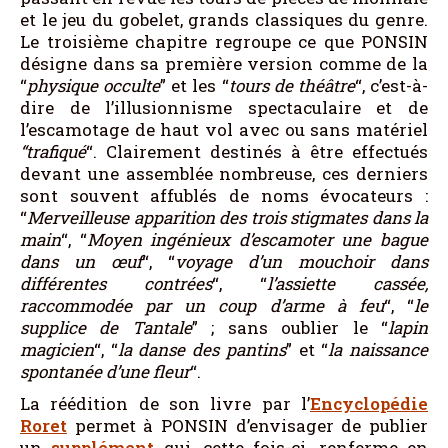
et le jeu du gobelet, grands classiques du genre.
Le troisième chapitre regroupe ce que PONSIN
désigne dans sa première version comme de la
“
physique occulte
” et les “
tours de théâtre
“, c’est-à-
dire de l’illusionnisme spectaculaire et de
l’escamotage de haut vol avec ou sans matériel
“trafiqué
“. Clairement destinés à être effectués
devant une assemblée nombreuse, ces derniers
sont souvent affublés de noms évocateurs :
“
Merveilleuse apparition des trois stigmates dans la
main
“, “
Moyen ingénieux d’escamoter une bague
dans un œuf
“, “
voyage d’un mouchoir dans
différentes contrées
“, “
l’assiette cassée,
raccommodée par un coup d’arme à feu
“, “
le
supplice de Tantale
” ; sans oublier le “
lapin
magicien
“, “
la danse des pantins
” et “
la naissance
spontanée d’une fleur
“.
La réédition de son livre par l’
Encyclopédie
Roret
permet à PONSIN d’envisager de publier
un
supplément
qui, cette fois-ci, renferme en