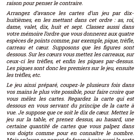
raison pour penser le contraire.
Arrangez d’avance les cartes d’un jeu par dix-
huitièmes, en les mettant dans cet ordre : as, roi,
dame, valet, dix, huit et sept. Classez aussi dans
votre mémoire l’ordre que vous donnerez aux quatre
espèces de points comme, par exemple, pique, trèfle,
carreau et cæur. Supposons que les figures sont
dessous. Sur les cœurs vous mettez les carreaux, sur
ceux-ci les trèfles, et enfin les piques par-dessus.
Les piques sont donc les premiers sur le jeu, ensuite
les trèfles, etc.
Le jeu ainsi préparé, coupez-le plusieurs fois dans
vos mains le plus vite possible, pour faire croire que
vous mêlez les cartes. Regardez la carte qui est
dessous en vous servant du principe de la carte à
vue. Je suppose que ce soit le dix de cæur. Mettez le
jeu sur la table, et prenez dessus, au hasard, une
certaine quantité de cartes que vous palpez dans
vos doigts comme pour en connaître le nombre.
Mais enlevez ce paquet de façon à voir aussi la carte