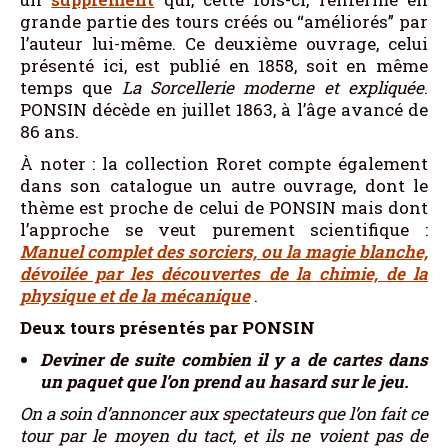
grande partie des tours créés ou “améliorés” par
l’auteur lui-même. Ce deuxième ouvrage, celui
présenté ici, est publié en 1858, soit en même
temps que
La Sorcellerie moderne et expliquée
.
PONSIN décède en juillet 1863, à l’âge avancé de
86 ans.
À noter : la collection Roret compte également
dans son catalogue un autre ouvrage, dont le
thème est proche de celui de PONSIN mais dont
l’approche se veut purement scientifique :
Manuel complet des sorciers, ou la magie blanche,
dévoilée par les découvertes de la chimie, de la
physique et de la mécanique
.
Deux tours présentés par PONSIN
D
eviner de suite combien il y a de cartes dans
un paquet que l’on prend au hasard sur le jeu.
On a soin d’annoncer aux spectateurs que l’on fait ce
tour par le moyen du tact, et ils ne voient pas de