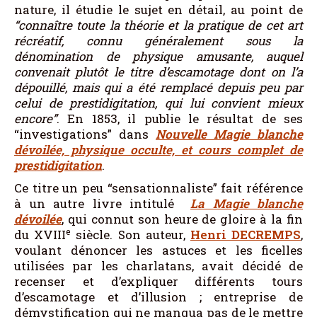
nature, il étudie le sujet en détail, au point de
“connaître toute la théorie et la pratique de cet art
récréatif, connu généralement sous la
dénomination de physique amusante, auquel
convenait plutôt le titre d’escamotage dont on l’a
dépouillé, mais qui a été remplacé depuis peu par
celui de prestidigitation, qui lui convient mieux
encore”
. En 1853, il publie le résultat de ses
“investigations” dans
Nouvelle Magie blanche
dévoilée, physique occulte, et cours complet de
prestidigitation
.
Ce titre un peu “sensationnaliste” fait référence
à un autre livre intitulé
La Magie blanche
dévoilée
, qui connut son heure de gloire à la fin
e
du XVIII
siècle. Son auteur,
Henri DECREMPS
,
voulant dénoncer les astuces et les ficelles
utilisées par les charlatans, avait décidé de
recenser et d’expliquer différents tours
d’escamotage et d’illusion ; entreprise de
démystification qui ne manqua pas de le mettre