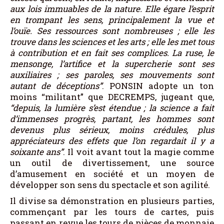
aux lois immuables de la nature. Elle égare l’esprit
en trompant les sens, principalement la vue et
l’ouïe. Ses ressources sont nombreuses ; elle les
trouve dans les sciences et les arts ; elle les met tous
à contribution et en fait ses complices. La ruse, le
mensonge, l’artifice et la supercherie sont ses
auxiliaires ; ses paroles, ses mouvements sont
autant de déceptions”
. PONSIN adopte un ton
moins “militant” que DECREMPS, jugeant que,
“depuis
, l
a lumière s’est étendue ; la science a fait
d’immenses progrès, partant, les hommes sont
devenus plus sérieux, moins crédules, plus
appréciateurs des effets que l’on regardait il y a
soixante ans”
. Il voit avant tout la magie comme
un outil de divertissement, une source
d’amusement en société et un moyen de
développer son sens du spectacle et son agilité.
Il divise sa démonstration en plusieurs parties,
commençant par les tours de cartes, puis
passant en revue les tours de pièces de monnaie