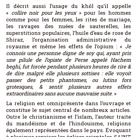
Il décrit aussi l’usage du khôl qu’il appelle
«
collire noir pour les yeux
»
pour les hommes
comme pour les femmes, les rites de mariage,
les ravages des nuées de sauterelles, les
superstitions populaires, l’huile d’eau de rose de
Shiraz, l’organisation administrative du
royaume et même les effets de l’opium : «
Je
connois une personne digne de soy qui
,
ayant pris
une pilule de l’opiate de Perse appelé Hachem
beghi
,
fut forcée pendant plusieurs heures de rire &
de dire malgré elle plusieurs sottises : elle voyoit
passer des petits phantomes, ou lutins fors
grotesques, & sentit plusieurs autres effets
extraordinaires sans aucune mauvaise suite
. »
La religion est omniprésente dans l’ouvrage et
constitue le sujet central de nombreux articles.
Outre le christianisme et l’islam, l’auteur traite
du mandéisme et de l’hindouisme, religions
également représentées dans le pays. Évoquant
à plusieurs reprises les églises orientales, SAINT