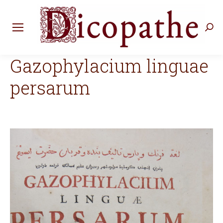
Rec
:
Gazophylacium linguae
persarum