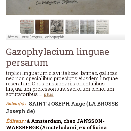
Thèmes :
Perse (langue), Lexicographie
Gazophylacium linguae
persarum
triplici linguarum clavi italicae, latinae, gallicae
nec non specialibus praeciptis eiusdem linguae
reseratum Opus missionariis orientalibus,
linguarum professoribus, sacrorum bibliorum
scrutatoribus
...
plus
SAINT JOSEPH Ange (LA BROSSE
Auteur(s) :
Joseph de)
Éditeur :
à Amsterdam, chez JANSSON-
WAESBERGE (Amstelodami, ex officina