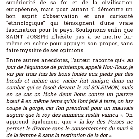
supériorité de sa foi et de la civilisation
européenne, mais pour autant il démontre un
bon esprit d’observation et une curiosité
“ethnologique” qui témoignent d’une vraie
fascination pour le pays. Soulignons enfin que
SAINT JOSEPH n’hésite pas à se mettre lui-
même en scène pour appuyer son propos, sans
faire mystère de ses opinions.
Entre autres anecdotes, l’auteur raconte qu’«
au
jour de l’équinoxe de printemps
,
appelé Nou-Rouz, je
vis par trois fois les lions foulés aux pieds par des
bœufs et même une vache fort maigre, dans un
combat qui se fasoit devant le roi
SOLEIMON
, mais
en ce cas on lâche deux lions contre un pauvre
bœuf & en même tems qu’ils l’ont jeté à terre, on luy
coupe la gorge, car l’on prendroit pour un mauvais
augure que le roy des animaux restât vaincu
»
. On
apprend également que «
la loy des Perses ne
permet le divorce sans le consentement du mari &
de la femme & sans la restitution de la dot
»
.