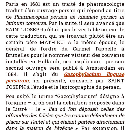
Paris en 1681 est un traité de pharmacologie
traduit d’un ouvrage persan qui répond au titre
de
Pharmacopœa persica ex idiomate persico in
latinum conversa.
Par la suite, il sera avancé que
SAINT JOSEPH n’était pas le véritable auteur de
cette traduction, qui se trouvait plutôt être un
certain père MATHIEU. À la même époque, le
général de l’ordre du Carmel l’appelle à
Bruxelles pour le nommer visiteur des couvents
installés en Hollande, ceci expliquant que son
second ouvrage sera publié à Amsterdam en
1684. Il s’agit du
Gazophylacium linguae
persarum
, ici présenté, consacré par SAINT
JOSEPH à l’étude et la lexicographie du persan.
Peu usité, le terme “Gazophylacium” désigne à
l’origine — si on suit la définition proposée dans
le Littré — le «
lieu où l’on déposait celles des
offrandes des fidèles que les canons défendaient de
placer sur l’autel et qui étaient portées directement
dans la maison de l’évêque
»
. Par extension, il