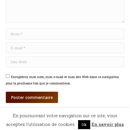
Nom *
E-mail *
Site Web
Enregistrez mon nom, mon e-mail et mon site Web dans ce navigateur
pour la prochaine fois que je commenterai.
Poster commentaire
©Dicopathe - Tous droits réservés -
Mentions légales
- Réalisation :
Bel et Bien
En poursuivant votre navigation sur ce site, vous
Vu
Restez à l'affût des actualités de Dicopathe -
acceptez l'utilisation de cookies.
En savoir plus
Ok
Abonnez-vous !