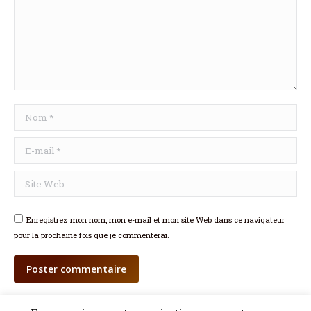
Nom *
E-mail *
Site Web
Enregistrez mon nom, mon e-mail et mon site Web dans ce navigateur
pour la prochaine fois que je commenterai.
Poster commentaire
©Dicopathe - Tous droits réservés -
Mentions légales
- Réalisation :
Bel et Bien