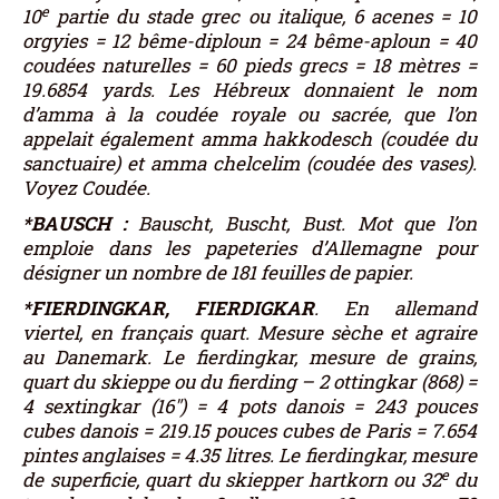
e
10
partie du stade grec ou italique, 6 acenes = 10
orgyies = 12 bême-diploun = 24 bême-aploun = 40
coudées naturelles = 60 pieds grecs = 18 mètres =
19.6854 yards. Les Hébreux donnaient le nom
d’amma à la coudée royale ou sacrée, que l’on
appelait également amma hakkodesch (coudée du
sanctuaire) et amma chelcelim (coudée des vases).
Voyez Coudée.
*BAUSCH :
Bauscht, Buscht, Bust. Mot que l’on
emploie dans les papeteries d’Allemagne pour
désigner un nombre de 181 feuilles de papier.
*FIERDINGKAR, FIERDIGKAR
. En allemand
viertel, en français quart. Mesure sèche et agraire
au Danemark. Le fierdingkar, mesure de grains,
quart du skieppe ou du fierding – 2 ottingkar (868) =
4 sextingkar (16″) = 4 pots danois = 243 pouces
cubes danois = 219.15 pouces cubes de Paris = 7.654
pintes anglaises = 4.35 litres. Le fierdingkar, mesure
e
de superficie, quart du skiepper hartkorn ou 32
du