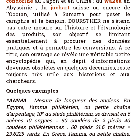
condorine
au Japon et en Chine ; du
wakéa
en
Abyssinie ; du
juchart
suisse ou encore de
l’Oootan, utilisé à Sumatra pour peser le
camphre et le benjoin. DOURSTHER ne s’étend
pas outre mesure sur l’histoire et l’étymologie
des produits, son objectif se limitant
essentiellement à procurer des données
pratiques et à permettre les conversions. À ce
titre, son ouvrage se révèle une véritable petite
encyclopédie qui, en dépit d’informations
devenues obsolètes en quelques décennies, reste
toujours très utile aux historiens et aux
chercheurs.
Quelques exemples
*AMMA
: Mesure de longueur des anciens. En
Égypte, l’amma philétérien, ou petite chaîne
e
d’arpentage, 10
du stade philétérien, se divisait en 6
acènes 10 orgyies = 50 coudées de 2 pieds 40
coudées philétériennes : 60 pieds 21.6 mètres =
23.6225 yards. En Grèce, l’amma, ou petite chaîne,