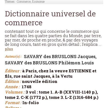
Thèmes :
Commerce, Economie
Dictionnaire universel de
commerce
contenant tout ce qui concerne le commerce qui
se fait dans les quatre parties du Monde, par terre,
par mer, de proche en proche, & par des voyages
de long cours, tant en gros qu'en détail ; l'explica
...
plus
SAVARY des BRUSLONS Jacques,
Auteur(s) :
SAVARY des BRUSLONS Philémon Louis
Éditeur :
à Paris, chez la veuve ESTIENNE et
fils, rue saint Jacques, à la Vertu
Édition :
nouvelle édition
Année :
1748
Volumes :
3 vol : tome 1. A-B (XXVIII-1140 p.),
tome 2. C-K (1772 p.), tome 3. L-Z (1316-684 p.)
Format :
In-folio
Reliure :