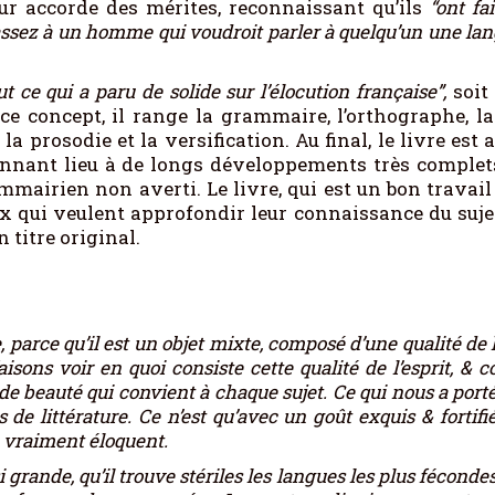
eur accorde des mérites, reconnaissant qu’ils
“ont fa
sez à un homme qui voudroit parler à quelqu’un une langue
ut ce qui a paru de solide sur l’élocution française”,
soit
 ce concept, il range la grammaire, l’orthographe, la
a prosodie et la versification. Au final, le livre est
onnant lieu à de longs développements très complet
mmairien non averti. Le livre, qui est un bon travail
ux qui veulent approfondir leur connaissance du sujet
n titre original.
e, parce qu’il est un objet mixte, composé d’une qualité de 
aisons voir en quoi consiste cette qualité de l’esprit, 
 de beauté qui convient à chaque sujet. Ce qui nous a port
de littérature. Ce n’est qu’avec un goût exquis & fortifié
e vraiment éloquent.
i grande, qu’il trouve stériles les langues les plus fécondes