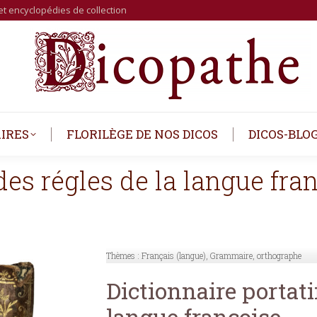
et encyclopédies de collection
IRES
FLORILÈGE DE NOS DICOS
DICOS-BLO
des régles de la langue fra
Thèmes :
Français (langue), Grammaire, orthographe
Dictionnaire portati
langue françoise