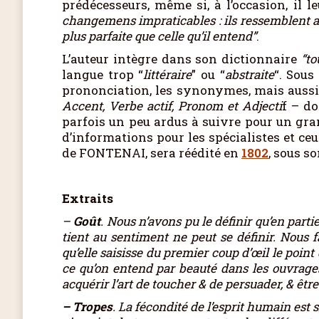
prédécesseurs, même si, à l’occasion, il l
changemens impraticables : ils ressemblent as
plus parfaite que celle qu’il entend”
.
L’auteur intègre dans son dictionnaire
“to
langue trop “
littéraire
” ou “
abstraite
“. Sous
prononciation, les synonymes, mais aussi l
Accent, Verbe actif, Pronom et Adjecti
f – d
parfois un peu ardus à suivre pour un gra
d’informations pour les spécialistes et ce
de FONTENAI, sera réédité en
1802
, sous so
Extraits
–
Goût
. Nous n’avons pu le définir qu’en parti
tient au sentiment ne peut se définir. Nous f
qu’elle saisisse du premier coup d’œil le point
ce qu’on entend par beauté dans les ouvrages 
acquérir l’art de toucher & de persuader, & êtr
– Tropes
. La fécondité de l’esprit humain est s