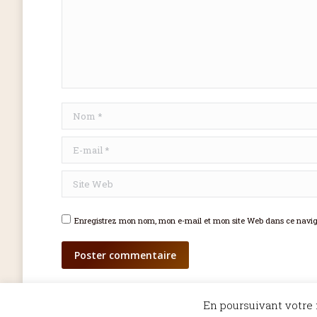
Nom *
E-mail *
Site Web
Enregistrez mon nom, mon e-mail et mon site Web dans ce naviga
Poster commentaire
En poursuivant votre n
©Dicopathe - Tous droits réservés -
Mentions légales
- Réalisation :
Be