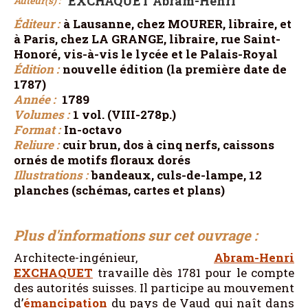
EXCHAQUET Abram-Henri
Auteur(s) :
Éditeur :
à Lausanne, chez MOURER, libraire, et
à Paris, chez LA GRANGE, libraire, rue Saint-
Honoré, vis-à-vis le lycée et le Palais-Royal
Édition :
nouvelle édition (la première date de
1787)
Année :
1789
Volumes :
1 vol. (VIII-278p.)
Format :
In-octavo
Reliure :
cuir brun, dos à cinq nerfs, caissons
ornés de motifs floraux dorés
Illustrations :
bandeaux, culs-de-lampe, 12
planches (schémas, cartes et plans)
Plus d'informations sur cet ouvrage :
Architecte-ingénieur,
Abram-Henri
EXCHAQUET
travaille dès 1781 pour le compte
des autorités suisses. Il participe au mouvement
d’
émancipation
du pays de Vaud qui naît dans