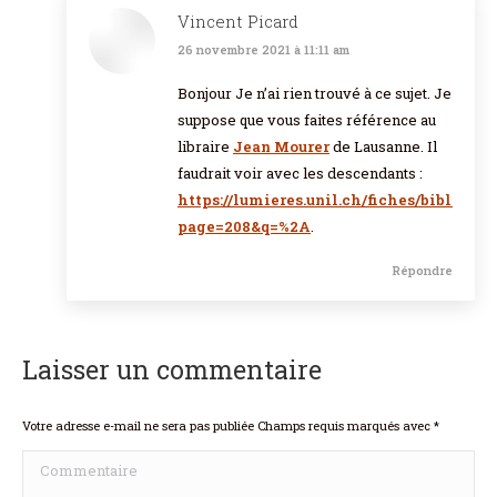
Vincent Picard
26 novembre 2021 à 11:11 am
dit
:
Bonjour Je n’ai rien trouvé à ce sujet. Je
suppose que vous faites référence au
libraire
Jean Mourer
de Lausanne. Il
faudrait voir avec les descendants :
https://lumieres.unil.ch/fiches/biblio/47
page=208&q=%2A
.
Répondre
Laisser un commentaire
Votre adresse e-mail ne sera pas publiée Champs requis marqués avec
*
Commentaire