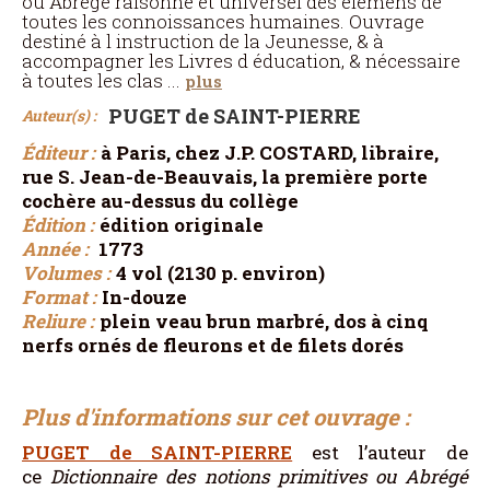
ou Abrégé raisonné et universel des élémens de
toutes les connoissances humaines. Ouvrage
destiné à l instruction de la Jeunesse, & à
accompagner les Livres d éducation, & nécessaire
à toutes les clas
...
plus
PUGET de SAINT-PIERRE
Auteur(s) :
Éditeur :
à Paris, chez J.P. COSTARD, libraire,
rue S. Jean-de-Beauvais, la première porte
cochère au-dessus du collège
Édition :
édition originale
Année :
1773
Volumes :
4 vol (2130 p. environ)
Format :
In-douze
Reliure :
plein veau brun marbré, dos à cinq
nerfs ornés de fleurons et de filets dorés
Plus d'informations sur cet ouvrage :
PUGET de SAINT-PIERRE
est l’auteur de
ce
Dictionnaire des notions primitives ou Abrégé