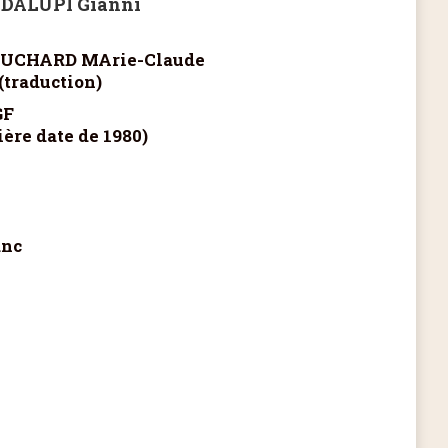
DALUPI Gianni
TOUCHARD MArie-Claude
(traduction)
GF
ère date de 1980)
anc