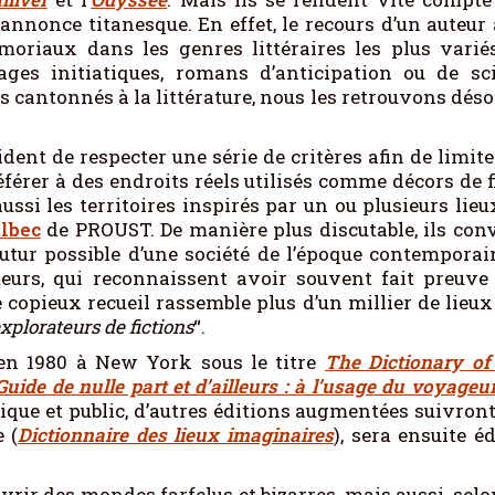
’annonce titanesque. En effet, le recours d’un auteur
moriaux dans les genres littéraires les plus varié
ges initiatiques, romans d’anticipation ou de sci
 cantonnés à la littérature, nous les retrouvons déso
 de respecter une série de critères afin de limiter
férer à des endroits réels utilisés comme décors de fic
s aussi les territoires inspirés par un ou plusieurs
lbec
de PROUST. De manière plus discutable, ils conv
futur possible d’une société de l’époque contemporaine
teurs, qui reconnaissent avoir souvent fait preuve 
ce copieux recueil rassemble plus d’un millier de lieu
xplorateurs de fictions
“.
 en 1980 à New York sous le titre
The Dictionary of
Guide de nulle part et d’ailleurs : à l’usage du voyageu
ique et public, d’autres éditions augmentées suivront
 (
Dictionnaire des lieux imaginaires
), sera ensuite é
rir des mondes farfelus et bizarres, mais aussi, selon