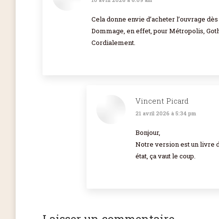
dit
:
Cela donne envie d’acheter l’ouvrage dès l
Dommage, en effet, pour Métropolis, Got
Cordialement.
Vincent Picard
21 avril 2026 à 5:34 pm
dit
:
Bonjour,
Notre version est un livre 
état, ça vaut le coup.
Laisser un commentaire