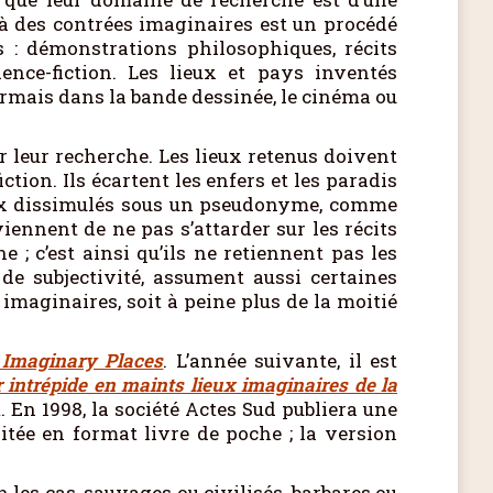
 à des contrées imaginaires est un procédé
s : démonstrations philosophiques, récits
ence-fiction. Les lieux et pays inventés
rmais dans la bande dessinée, le cinéma ou
 leur recherche. Les lieux retenus doivent
tion. Ils écartent les enfers et les paradis
 lieux dissimulés sous un pseudonyme, comme
iennent de ne pas s’attarder sur les récits
 ; c’est ainsi qu’ils ne retiennent pas les
de subjectivité, assument aussi certaines
x imaginaires, soit à peine plus de la moitié
 Imaginary Places
. L’année suivante, il est
r intrépide en maints lieux imaginaires de la
. En 1998, la société Actes Sud publiera une
ditée en format livre de poche ; la version
 les cas, sauvages ou civilisés, barbares ou