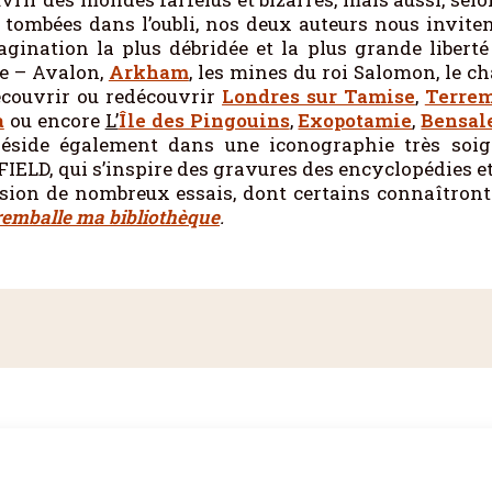
tombées dans l’oubli, nos deux auteurs nous invit
gination la plus débridée et la plus grande liberté
re – Avalon,
Arkham
, les mines du roi Salomon, le c
découvrir ou redécouvrir
Londres sur Tamise
,
Terre
a
ou encore
L’
Île des Pingouins
,
Exopotamie
,
Bensa
éside également dans une iconographie très soigné
IELD, qui s’inspire des gravures des encyclopédies e
sion de nombreux essais, dont certains connaîtront 
remballe ma bibliothèque
.