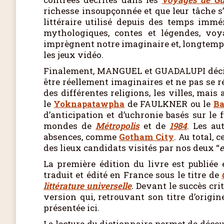
richesse insoupçonnée et que leur tâche s
littéraire utilisé depuis des temps immé
mythologiques, contes et légendes, voya
imprègnent notre imaginaire et, longtemps
les jeux vidéo.
Finalement, MANGUEL et GUADALUPI décident
être réellement imaginaires et ne pas se ré
des différentes religions, les villes, mai
le
Yoknapatawpha
de FAULKNER ou le
Ba
d’anticipation et d’uchronie basés sur le 
mondes de
Métropolis
et de
1984
. Les au
absences, comme
Gotham City
. Au total, 
des lieux candidats visités par nos deux “
e
La première édition du livre est publiée
traduit et édité en France sous le titre de
littérature universelle
.
Devant le succès crit
version qui, retrouvant son titre d’origine
présentée ici.
La lecture du dictionnaire permet de découv