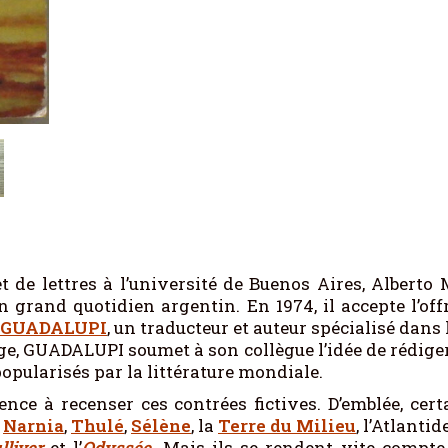
 de lettres à l’université de Buenos Aires, Alberto
n grand quotidien argentin. En 1974, il accepte l’of
i GUADALUPI
, un traducteur et auteur spécialisé dans
ge, GUADALUPI soumet à son collègue l’idée de rédiger
opularisés par la littérature mondiale.
nce à recenser ces contrées fictives. D’emblée, c
,
Narnia
,
Thulé
,
Sélène
, la
Terre du Milieu
, l’Atlanti
liver
et l’
Odyssée
. Mais ils se rendent vite compt