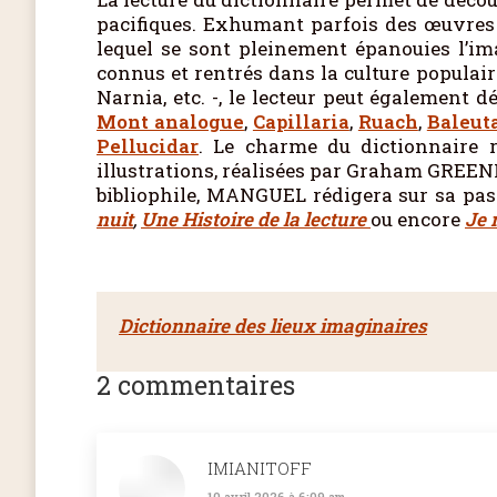
pacifiques. Exhumant parfois des œuvres 
lequel se sont pleinement épanouies l’ima
connus et rentrés dans la culture populai
Narnia, etc. -, le lecteur peut également 
Mont analogue
,
Capillaria
,
Ruach
,
Baleut
Pellucidar
. Le charme du dictionnaire r
illustrations, réalisées par Graham GREENF
bibliophile, MANGUEL rédigera sur sa pas
nuit
,
Une Histoire de la lecture
ou encore
Je 
Dictionnaire des lieux imaginaires
2 commentaires
IMIANITOFF
10 avril 2026 à 6:09 am