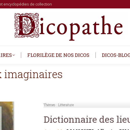
et encyclopédies de collection
IRES
FLORILÈGE DE NOS DICOS
DICOS-BLO
x imaginaires
Thèmes :
Litterature
Dictionnaire des li