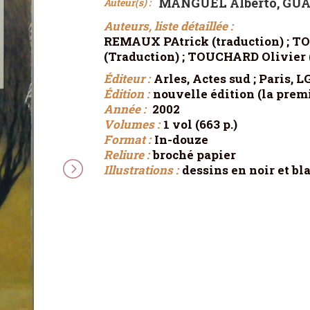
MANGUEL Alberto, GUA
Auteur(s) :
Auteurs, liste détaillée :
REMAUX PAtrick (traduction) ; 
(Traduction) ; TOUCHARD Olivier 
Éditeur :
Arles, Actes sud ; Paris, L
Édition :
nouvelle édition (la premi
Année :
2002
Volumes :
1 vol (663 p.)
Format :
In-douze
Reliure :
broché papier
Illustrations :
dessins en noir et bl