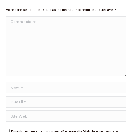
Votre adresse e-mail ne sera pas publiée Champs requis marqués avec
*
Commentaire
Nom *
E-mail *
Site Web
Enregistrez mon nom, mon e-mail et mon site Web dans ce navigateur