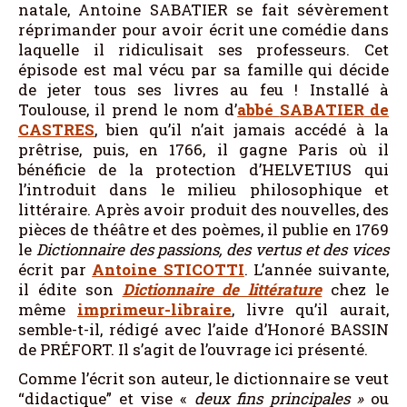
natale, Antoine SABATIER se fait sévèrement
réprimander pour avoir écrit une comédie dans
laquelle il ridiculisait ses professeurs. Cet
épisode est mal vécu par sa famille qui décide
de jeter tous ses livres au feu ! Installé à
Toulouse, il prend le nom d’
abbé
SABATIER
de
CASTRES
, bien qu’il n’ait jamais accédé à la
prêtrise, puis, en 1766, il gagne Paris où il
bénéficie de la protection d’HELVETIUS qui
l’introduit dans le milieu philosophique et
littéraire. Après avoir produit des nouvelles, des
pièces de théâtre et des poèmes, il publie en 1769
le
Dictionnaire des passions, des vertus et des vices
écrit par
Antoine
STICOTTI
. L’année suivante,
il édite son
Dictionnaire de littérature
chez le
même
imprimeur-libraire
, livre qu’il aurait,
semble-t-il, rédigé avec l’aide d’Honoré BASSIN
de PRÉFORT. Il s’agit de l’ouvrage ici présenté.
Comme l’écrit son auteur, le dictionnaire se veut
“didactique” et vise «
deux fins principales
»
ou