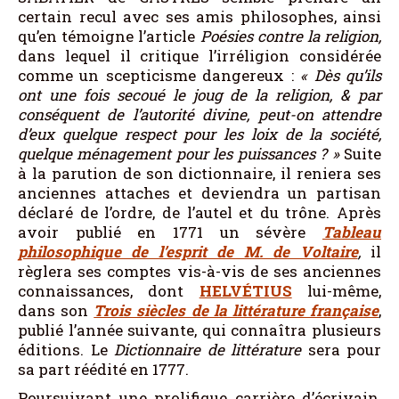
certain recul avec ses amis philosophes, ainsi
qu’en témoigne l’article
Poésies contre la religion,
dans lequel il critique l’irréligion considérée
comme un scepticisme dangereux :
«
Dès qu’ils
ont une fois secoué le joug de la religion, & par
conséquent de l’autorité divine, peut-on attendre
d’eux quelque respect pour les loix de la société,
quelque ménagement pour les puissances ?
»
Suite
à la parution de son dictionnaire, il reniera ses
anciennes attaches et deviendra un partisan
déclaré de l’ordre, de l’autel et du trône. Après
avoir publié en 1771 un sévère
Tableau
philosophique de l’esprit de M. de Voltaire
,
il
règlera ses comptes vis-à-vis de ses anciennes
connaissances, dont
HELVÉTIUS
lui-même,
dans son
Trois siècles de la littérature française
,
publié l’année suivante, qui connaîtra plusieurs
éditions. Le
Dictionnaire de littérature
sera pour
sa part réédité en 1777.
Poursuivant une prolifique carrière d’écrivain,