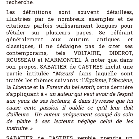
recherche.
Les définitions sont souvent détaillées,
illustrées par de nombreux exemples et de
citations parfois suffisamment longues pour
s’étaler sur plusieurs pages. Se référant
généralement aux auteurs antiques et
classiques, il ne dédaigne pas de citer ses
contemporains, tels VOLTAIRE, DIDEROT,
ROUSSEAU et MARMONTEL. À noter que, dans
son propos, SABATIER de CASTRES inclut une
partie intitulée “
Mœurs
” dans laquelle sont
traités les thèmes suivants : l’
Égoïsme
, l’
Obscène
,
la
Licence
et la
Fureur du bel esprit
, cette dernière
s’appliquant à «
un auteur qui veut avoir de l’esprit
aux yeux de ses lecteurs, & dans l’yvresse que lui
cause cette passion il oublie ce qu’il leur doit
d’ailleurs… Un auteur uniquement occupé du soin
de plaire à ses lecteurs néglige celui de les
instruire.
»
SABATIER de CASTRES semble prendre un