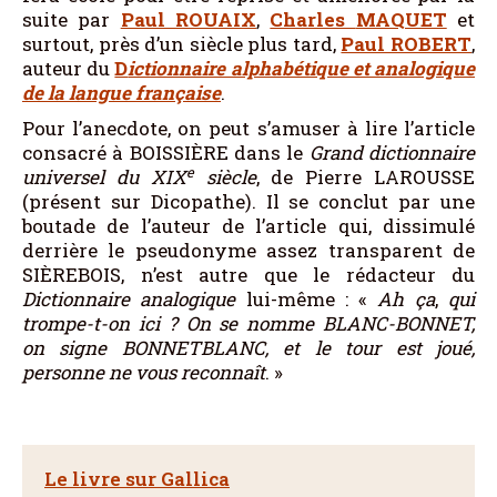
suite par
Paul
ROUAIX
,
Charles
MAQUET
et
surtout, près d’un siècle plus tard,
Paul ROBERT
,
auteur du
D
ictionnaire alphabétique et analogique
de la langue française
.
Pour l’anecdote, on peut s’amuser à lire l’article
consacré à BOISSIÈRE dans le
Grand dictionnaire
e
universel du
XIX
siècle
, de Pierre LAROUSSE
(présent sur Dicopathe). Il se conclut par une
boutade de l’auteur de l’article qui, dissimulé
derrière le pseudonyme assez transparent de
SIÈREBOIS, n’est autre que le rédacteur du
Dictionnaire analogique
lui-même : «
Ah ça
,
qui
trompe-t-on ici ? On se nomme
BLANC-BONNET
,
on signe
BONNETBLANC
, et le tour est joué,
personne ne vous reconnaît
. »
Le livre sur Gallica