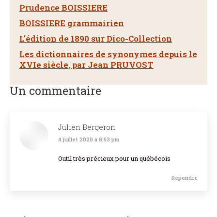
Prudence BOISSIERE
BOISSIERE grammairien
L'édition de 1890 sur Dico-Collection
Les dictionnaires de synonymes depuis le
XVIe siècle, par Jean PRUVOST
Un commentaire
Julien Bergeron
4 juillet 2020 à 8:53 pm
dit
:
Outil très précieux pour un québécois
Répondre