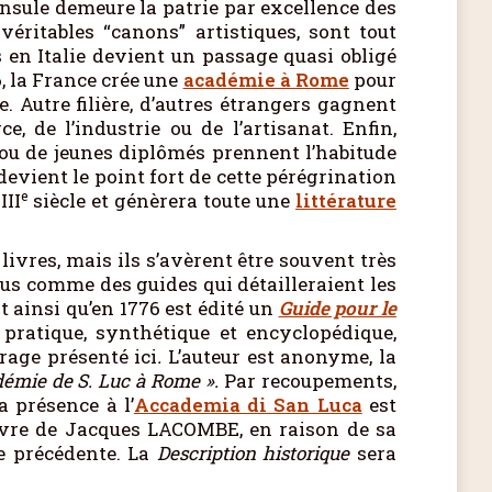
ninsule demeure la patrie par excellence des
éritables “canons” artistiques, sont tout
 en Italie devient un passage quasi obligé
6, la France crée une
académie à Rome
pour
. Autre filière, d’autres étrangers gagnent
 de l’industrie ou de l’artisanat. Enfin,
s ou de jeunes diplômés prennent l’habitude
devient le point fort de cette pérégrination
e
III
siècle et génèrera toute une
littérature
 livres, mais ils s’avèrent être souvent très
us comme des guides qui détailleraient les
t ainsi qu’en 1776 est édité un
Guide pour le
pratique, synthétique et encyclopédique,
vrage présenté ici
.
L’auteur est anonyme, la
adémie de S. Luc à Rome ».
Par recoupements,
la présence à l’
Accademia di San Luca
est
’œuvre de Jacques LACOMBE, en raison de sa
ée précédente. La
Description historique
sera