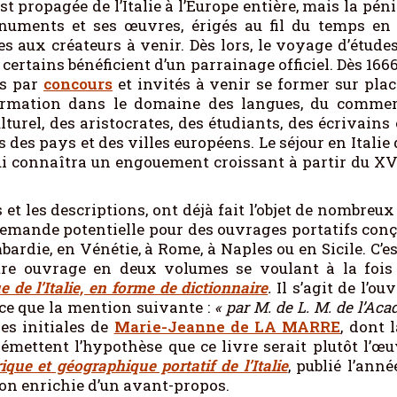
est propagée de l’Italie à l’Europe entière, mais la pé
numents et ses œuvres, érigés au fil du temps en v
s aux créateurs à venir. Dès lors, le voyage d’études
t certains bénéficient d’un parrainage officiel. Dès 166
és par
concours
et invités à venir se former sur place
ormation dans le domaine des langues, du commerce,
lturel, des aristocrates, des étudiants, des écrivain
des pays et des villes européens. Le séjour en Italie 
qui connaîtra un engouement croissant à partir du XV
s et les descriptions, ont déjà fait l’objet de nombreux
demande potentielle pour des ouvrages portatifs conç
rdie, en Vénétie, à Rome, à Naples ou en Sicile. C’es
tre ouvrage en deux volumes se voulant à la fois 
e de l’Italie, en forme de dictionnaire
.
Il s’agit de l’ou
ce que la mention suivante :
« par M. de L. M. de l’Ac
des initiales de
Marie-Jeanne de LA MARRE
, dont 
rs émettent l’hypothèse que ce livre serait plutôt l
ique et géographique portatif de l’Italie
, publié l’ann
ion enrichie d’un avant-propos.