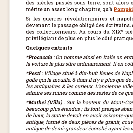
des siècles passés sous terre, sont alors
mérite un assez long chapitre, qu’à
Pompé
Si les guerres révolutionnaires et napolé
devenant le passage obligé des écrivains, d
e
des collectionneurs. Au cours du XIX
siè
privilégiant de plus en plus le côté pratiq
Quelques extraits
*Procaccio
: On nomme ainsi en Italie un entr
la voiture la plus sûre ordinairement. Il en coû
*Pesti
: Village situé à dix-huit lieues de Naple
golfe qui la mouille, & dont il n’y a plus que
les antiquaires & les curieux. L’ancienne vill
admire ses ruines comme des restes de ce que l
*Mathei (Villa)
: Sur la hauteur du Mont-Cœli
beaucoup plus étendus ; ils font presque aban
de haut, la statue devoit en avoir soixante-qu
antique, formé de deux pièces de granit, couv
antique de demi-grandeur écorché ayant les ve