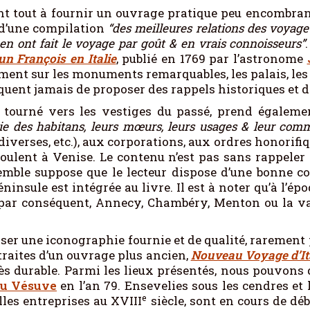
vant tout à fournir un ouvrage pratique peu encombr
e d’une compilation
“des meilleures relations des voyageu
 en ont fait le voyage par goût & en vrais connoisseurs”
n François en Italie
, publié en 1769 par l’astronome
ment sur les monuments remarquables, les palais, les m
quent jamais de proposer des rappels historiques et d
 tourné vers les vestiges du passé, prend égaleme
nie des habitans, leurs mœurs, leurs usages & leur com
diverses, etc.), aux corporations, aux ordres honorifi
oulent à Venise. Le contenu n’est pas sans rappeler 
semble suppose que le lecteur dispose d’une bonne c
éninsule est intégrée au livre. Il est à noter qu’à l’ép
ue, par conséquent, Annecy, Chambéry, Menton ou la 
poser une iconographie fournie et de qualité, raremen
traites d’un ouvrage plus ancien,
Nouveau Voyage d’It
cès durable. Parmi les lieux présentés, nous pouvons
du Vésuve
en l’an 79. Ensevelies sous les cendres et 
e
les entreprises au XVIII
siècle, sont en cours de dé