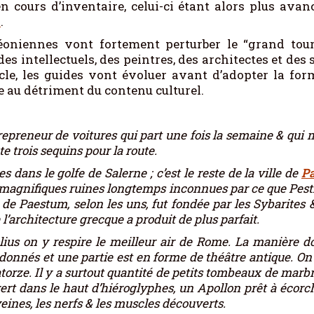
 en cours d’inventaire, celui-ci étant alors plus ava
i
.
oniennes vont fortement perturber le “grand tour”, 
es intellectuels, des peintres, des architectes et des 
cle, les guides vont évoluer avant d’adopter la for
ue au détriment du contenu culturel.
epreneur de voitures qui part une fois la semaine & qui m
te trois sequins pour la route.
s dans le golfe de Salerne ; c’est le reste de la ville de
P
 de magnifiques ruines longtemps inconnues par ce que Pest
e de Paestum, selon les uns, fut fondée par les Sybarites &
’architecture grecque a produit de plus parfait.
us on y respire le meilleur air de Rome. La manière dont
donnés et une partie est en forme de théâtre antique. On v
atorze. Il y a surtout quantité de petits tombeaux de marbr
ert dans le haut d’hiéroglyphes, un Apollon prêt à écorc
ines, les nerfs & les muscles découverts.