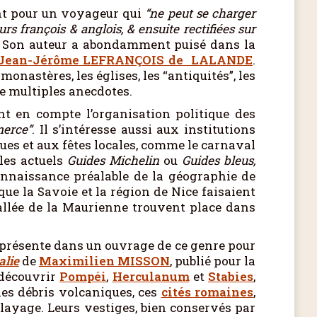
ant pour un voyageur qui
“ne peut se charger
rs françois & anglois, & ensuite rectifiées sur
. Son auteur a abondamment puisé dans la
Jean-Jérôme LEFRANÇOIS de LALANDE
.
onastères, les églises, les “antiquités”, les
e multiples anecdotes.
nt en compte l’organisation politique des
merce”
. Il s’intéresse aussi aux institutions
ques et aux fêtes locales, comme le carnaval
les actuels
Guides Michelin
ou
Guides bleus,
onnaissance préalable de la géographie de
oque la Savoie et la région de Nice faisaient
vallée de la Maurienne trouvent place dans
t présente dans un ouvrage de ce genre pour
alie
de
Maximilien MISSON
, publié pour la
 découvrir
Pompéi
,
Herculanum
et
Stabies
,
les débris volcaniques, ces
cités romaines
,
blayage. Leurs vestiges, bien conservés par