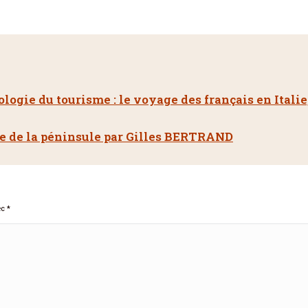
ologie du tourisme : le voyage des français en Itali
ue de la péninsule par Gilles BERTRAND
ec
*