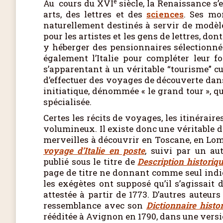
e
Au cours du XVI
siècle, la Renaissance s’
arts, des lettres et des
sciences
. Ses mo
naturellement destinés à servir de modèle
pour les artistes et les gens de lettres, don
y héberger des pensionnaires sélectionn
également l’Italie pour compléter leur f
s’apparentant à un véritable “tourisme” cu
d’effectuer des voyages de découverte dans 
initiatique, dénommée « le grand tour », 
spécialisée.
Certes les récits de voyages, les itinéraire
volumineux. Il existe donc une véritable 
merveilles à découvrir en Toscane, en Lomba
voyage d’Italie en poste
, suivi par un au
publié sous le titre de
Description historiqu
page de titre ne donnant comme seul indi
les exégètes ont supposé qu’il s’agissait 
attestée à partir de 1773. D’autres auteu
ressemblance avec son
Dictionnaire histor
rééditée à Avignon en 1790, dans une vers