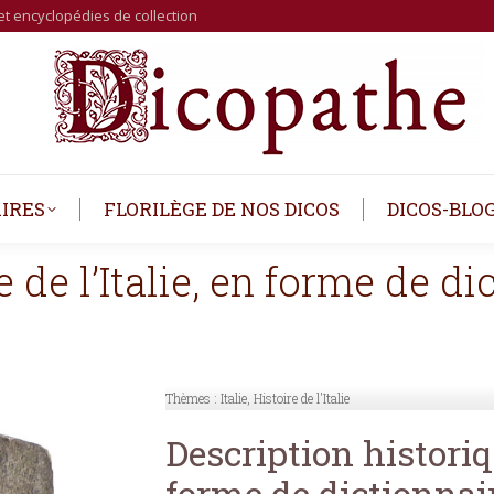
et encyclopédies de collection
IRES
FLORILÈGE DE NOS DICOS
DICOS-BLO
 de l’Italie, en forme de di
Thèmes :
Italie, Histoire de l'Italie
Description historiqu
forme de dictionnai