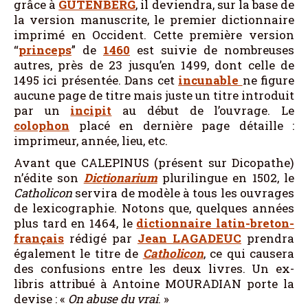
grâce à
GUTENBERG
, il deviendra, sur la base de
la version manuscrite, le premier dictionnaire
imprimé en Occident. Cette première version
“
princeps
” de
1460
est suivie de nombreuses
autres, près de 23 jusqu’en 1499, dont celle de
1495 ici présentée. Dans cet
incunable
ne figure
aucune page de titre mais juste un titre introduit
par un
incipit
au début de l’ouvrage. Le
colophon
placé en dernière page détaille :
imprimeur, année, lieu, etc.
Avant que CALEPINUS (présent sur Dicopathe)
n’édite son
Dictionarium
plurilingue en 1502, le
Catholicon
servira de modèle à tous les ouvrages
de lexicographie. Notons que, quelques années
plus tard en 1464, le
dictionnaire latin-breton-
français
rédigé par
Jean
LAGADEUC
prendra
également le titre de
Catholicon
, ce qui causera
des confusions entre les deux livres. Un ex-
libris attribué à Antoine MOURADIAN porte la
devise : «
On abuse du vrai
. »