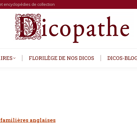
et encyclopédies de collection
IRES
FLORILÈGE DE NOS DICOS
DICOS-BLO
 familières anglaises