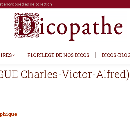
et encyclopédies de collection
IRES
FLORILÈGE DE NOS DICOS
DICOS-BLO
UE Charles-Victor-Alfred)
aphique