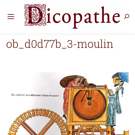
Rec
:
ob_d0d77b_3-moulin