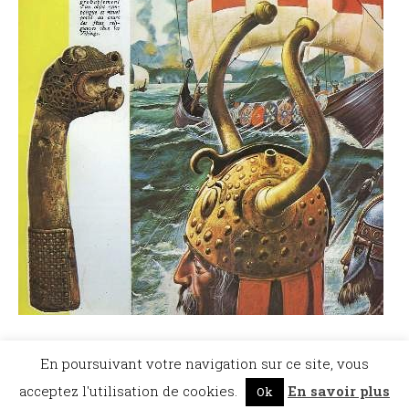
©Dicopathe - Tous droits réservés -
Mentions légales
- Réalisation :
Bel et Bien
En poursuivant votre navigation sur ce site, vous
Vu
Restez à l'affût des actualités de Dicopathe -
acceptez l'utilisation de cookies.
En savoir plus
Ok
Abonnez-vous !