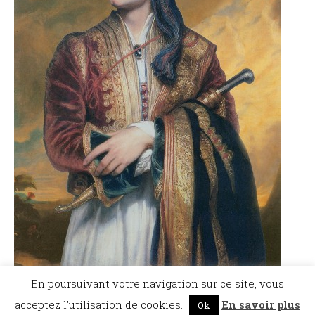
En poursuivant votre navigation sur ce site, vous
acceptez l'utilisation de cookies.
En savoir plus
Ok
©Dicopathe - Tous droits réservés -
Mentions légales
- Réalisation :
Bel et Bien