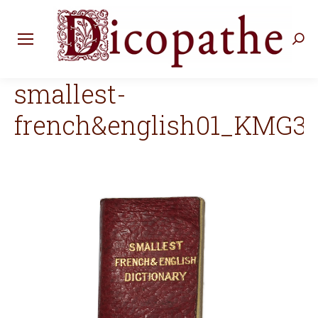
Rec
:
smallest-
french&english01_KMG3