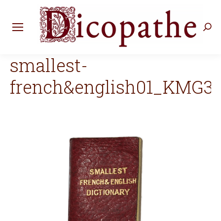
Rec
:
smallest-
french&english01_KMG3