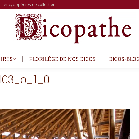
et encyclopédies de collection
IRES
FLORILÈGE DE NOS DICOS
DICOS-BLO
403_o_1_0