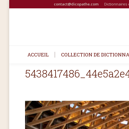
contact@dicopathe.com
Dictionnaires 
ACCUEIL
COLLECTION DE DICTIONNA
5438417486_44e5a2e