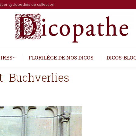
et encyclopédies de collection
IRES
FLORILÈGE DE NOS DICOS
DICOS-BLO
t_Buchverlies