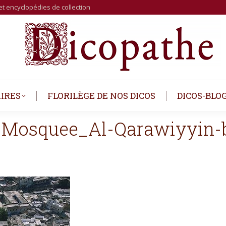
et encyclopédies de collection
IRES
FLORILÈGE DE NOS DICOS
DICOS-BLO
_Mosquee_Al-Qarawiyyin-