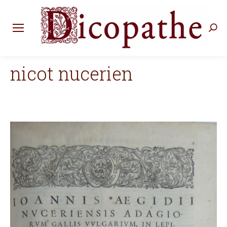
Rec
:
nicot nucerien