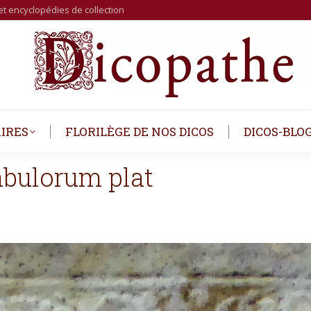
et encyclopédies de collection
IRES
FLORILÈGE DE NOS DICOS
DICOS-BLO
abulorum plat