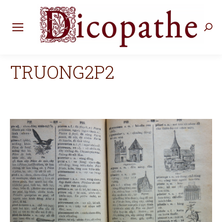
Rec
:
TRUONG2P2