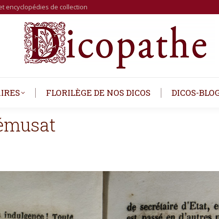
et encyclopédies de collection
IRES
FLORILÈGE DE NOS DICOS
DICOS-BLO
rémusat