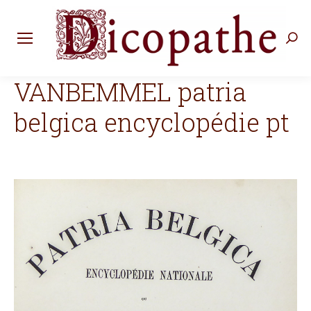
Rec
:
VANBEMMEL patria
belgica encyclopédie pt