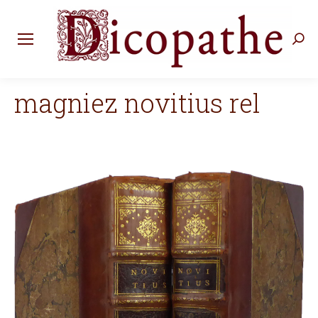
Rec
:
magniez novitius rel