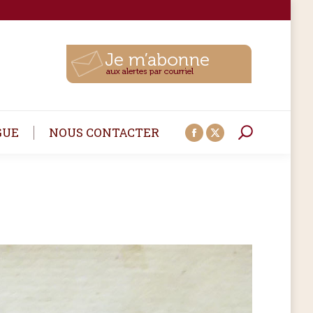
Recherche
GUE
NOUS CONTACTER
Facebook
X
:
page
page
opens
opens
in
in
new
new
window
window