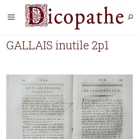
Rec
:
GALLAIS inutile 2p1