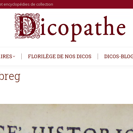
et encyclopédies de collection
IRES
FLORILÈGE DE NOS DICOS
DICOS-BLO
breg