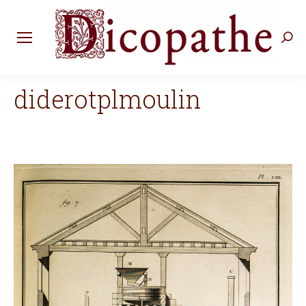
Rec
:
diderotplmoulin