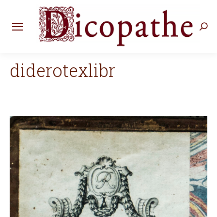
Rec
:
diderotexlibr