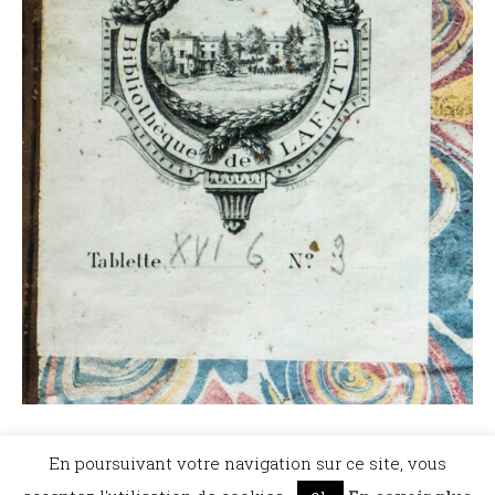
©Dicopathe - Tous droits réservés -
Mentions légales
- Réalisation :
Bel et Bien
En poursuivant votre navigation sur ce site, vous
Vu
Restez à l'affût des actualités de Dicopathe -