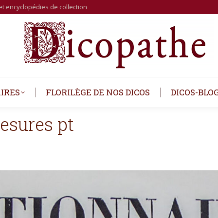
et encyclopédies de collection
IRES
FLORILÈGE DE NOS DICOS
DICOS-BLO
sures pt