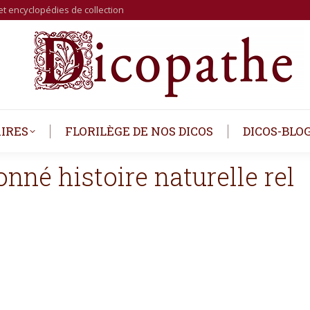
et encyclopédies de collection
IRES
FLORILÈGE DE NOS DICOS
DICOS-BLO
né histoire naturelle rel