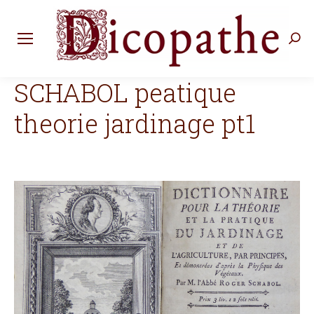
Rec
:
SCHABOL peatique
theorie jardinage pt1