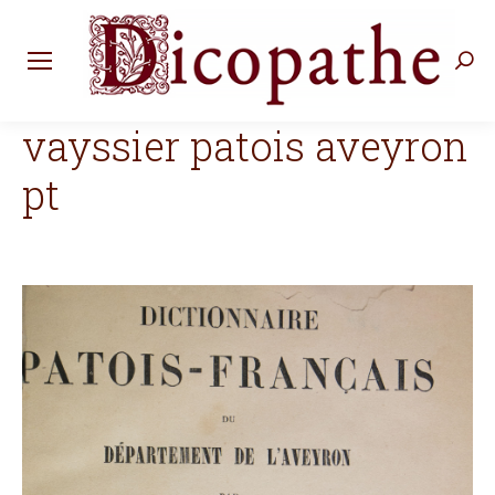
Rec
:
vayssier patois aveyron
pt